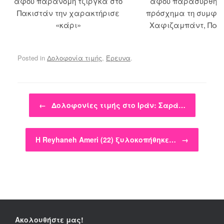
αφού παράνομη τζίργκα στο
αφού παρασύρθηκ
Πακιστάν την χαρακτήρισε
πρόσχημα τη συμφιλ
«κάρι»
Χαφιζαμπάντ, Πακ
Posted in
Δολοφονία τιμής
,
Έρευνα
.
Post navigation
←
Δολοφονίες τιμής στο Ιράν: Σαρά…
Η Reyhaneh Ameri (22) ξυλοκοπήθηκε…
→
Ακολουθήστε μας!