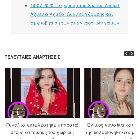
14-07-2020 Το φόρουμ του Shafilea Ahmed:
Αχμέλα Αχμέα: Ανάληψη δράσης και
αμφισβήτηση των αναγκαστικών γάμων
ΤΕΛΕΥΤΑΊΕΣ ΑΝΑΡΤΉΣΕΙΣ
Γυναίκα εκτελέστηκε μπροστά
Έγκυος γυναίκα και ο
στους κατοίκους του χωριού,
της δολοφονήθηκαν με