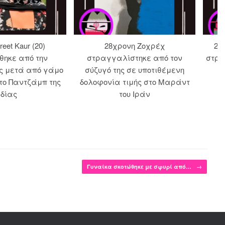
eet Kaur (20)
28χρονη Ζοχρέχ
20
θηκε από την
στραγγαλίστηκε από τον
στρα
ης μετά από γάμο
σύζυγό της σε υποτιθέμενη
ω
το Παντζάμπ της
δολοφονία τιμής στο Μαράντ
νδίας
του Ιράν
Γυναίκα σκοτώθηκε με σφυρί από…
→