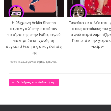
Η 25χρονη Ankita Sharma
Γυναίκα εκτελέστηκε
στραγγαλίστηκε από τον
στους κατοίκους του 
πατέρα της στην Ινδία, αφού
αφού παράνομη τζίρ
παντρεύτηκε χωρίς τη
Πακιστάν την χαρακ
συγκατάθεση της οικογένειάς
«κάρι»
της
Posted in
Δολοφονία τιμής
,
Έρευνα
.
Post navigation
←
Ο άνδρας που σκότωσε τη…