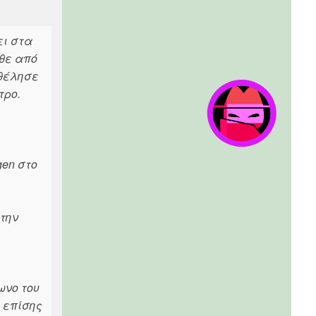
ει στα
ρθε από
 θέλησε
τρο.
gen στο
 την
ωνο του
ι επίσης