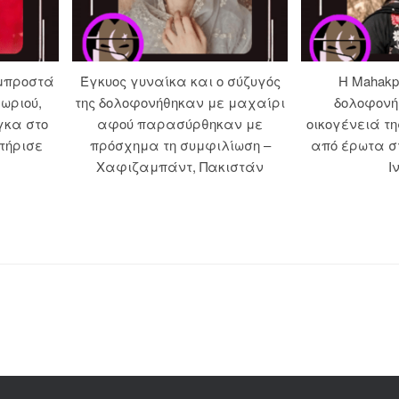
 μπροστά
Έγκυος γυναίκα και ο σύζυγός
Η Mahakpr
χωριού,
της δολοφονήθηκαν με μαχαίρι
δολοφονή
γκα στο
αφού παρασύρθηκαν με
οικογένειά τ
τήρισε
πρόσχημα τη συμφιλίωση –
από έρωτα σ
Χαφιζαμπάντ, Πακιστάν
Ι