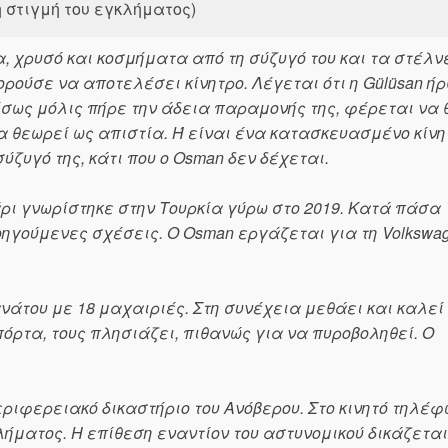
η στιγμή του εγκλήματος)
, χρυσό και κοσμήματα από τη σύζυγό του και τα στέλν
πορούσε να αποτελέσει κίνητρο. Λέγεται ότι η Gülüsan ή
έσως μόλις πήρε την άδεια παραμονής της, φέρεται να
να θεωρεί ως απιστία. Ή είναι ένα κατασκευασμένο κίνη
ύζυγό της, κάτι που ο Osman δεν δέχεται.
ρι γνωρίστηκε στην Τουρκία γύρω στο 2019. Κατά πάσα
ροηγούμενες σχέσεις. Ο Osman εργάζεται για τη Volkswa
θανάτου με 18 μαχαιριές. Στη συνέχεια μεθάει και καλεί
πόρτα, τους πλησιάζει, πιθανώς για να πυροβοληθεί. Ο
περιφερειακό δικαστήριο του Ανόβερου. Στο κινητό τηλέφ
λήματος. Η επίθεση εναντίον του αστυνομικού δικάζετα