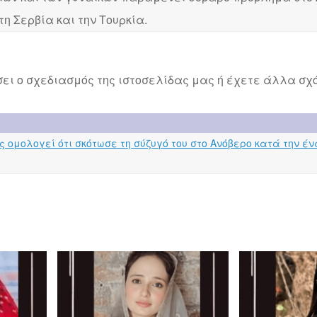
 τη Σερβία και την Τουρκία.
ει ο σχεδιασμός της ιστοσελίδας μας ή έχετε άλλα σχό
ς ομολογεί ότι σκότωσε τη σύζυγό του στο Ανόβερο κατά την έν