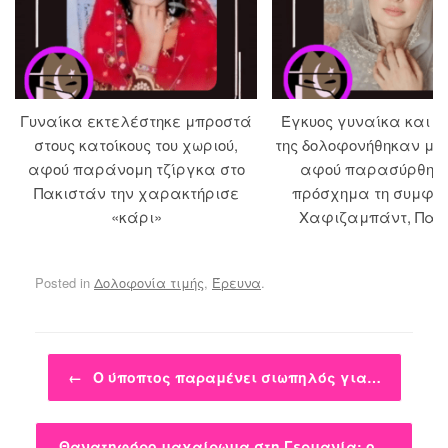
Γυναίκα εκτελέστηκε μπροστά
Έγκυος γυναίκα και ο
στους κατοίκους του χωριού,
της δολοφονήθηκαν με
αφού παράνομη τζίργκα στο
αφού παρασύρθηκ
Πακιστάν την χαρακτήρισε
πρόσχημα τη συμφιλ
«κάρι»
Χαφιζαμπάντ, Πακ
Posted in
Δολοφονία τιμής
,
Έρευνα
.
Post navigation
←
Ο ύποπτος παραμένει σιωπηλός για…
Θανατηφόρο μαχαίρωμα στη Γερμανία: ο…