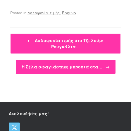
Posted in
Δολοφονία τιμής
,
Έρευνα
.
Post navigation
←
Δολοφονία τιμής στο Τζελούμ:
Ρουγκάλια…
Η Σέλα σφαγιάστηκε μπροστά στα…
→
Ακολουθήστε μας!