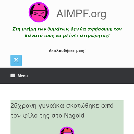
Skip
AIMPF.org
to
content
Στη μνήμη των θυμάτων, δεν θα αφήσουμε τον
θάνατό τους να μείνει ατιμώρητος!
Ακολουθήστε μας!
Menu
25χρονη γυναίκα σκοτώθηκε από
τον φίλο της στο Nagold