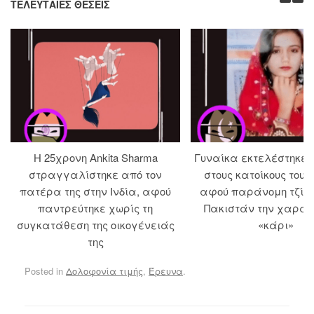
ΤΕΛΕΥΤΑΊΕΣ ΘΈΣΕΙΣ
Η 25χρονη Ankita Sharma
Γυναίκα εκτελέστηκε
στραγγαλίστηκε από τον
στους κατοίκους του 
πατέρα της στην Ινδία, αφού
αφού παράνομη τζίρ
παντρεύτηκε χωρίς τη
Πακιστάν την χαρακ
συγκατάθεση της οικογένειάς
«κάρι»
της
Posted in
Δολοφονία τιμής
,
Έρευνα
.