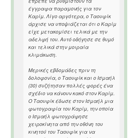
έπρεπε να ρυθμιστούν τα
έγγραφα παραμονής για τον
Καρίμ. Λίγο αργότερα, ο Ταουφίκ
άρχισε να υποψιάζεται ότι ο Καρίμ
είχε μετακομίσει τελικά με την
αδελφή του. Αυτό οδήγησε σε θυμό
και τελικά στην μοιραία
κλιμάκωση.
Μερικές εβδομάδες πριν τη
δολοφονία, ο Ταουφίκ και ο Ισμαήλ
(30) συζήτησαν πολλές φορές ένα
σχέδιο να κάνουν κακό στον Καρίμ.
Ο Ταουφίκ έδωσε στον Ισμαήλ μια
φωτογραφία του Καρίμ, την οποία
ο Ισμαήλ φωτογράφησε
χειροκίνητα από την οθόνη του
κινητού του Ταουφίκ για να