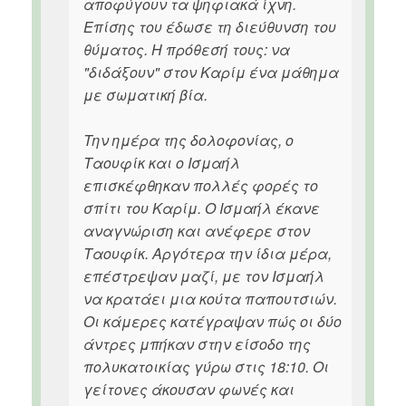
αποφύγουν τα ψηφιακά ίχνη.
Επίσης του έδωσε τη διεύθυνση του
θύματος. Η πρόθεσή τους: να
"διδάξουν" στον Καρίμ ένα μάθημα
με σωματική βία.
Την ημέρα της δολοφονίας, ο
Ταουφίκ και ο Ισμαήλ
επισκέφθηκαν πολλές φορές το
σπίτι του Καρίμ. Ο Ισμαήλ έκανε
αναγνώριση και ανέφερε στον
Ταουφίκ. Αργότερα την ίδια μέρα,
επέστρεψαν μαζί, με τον Ισμαήλ
να κρατάει μια κούτα παπουτσιών.
Οι κάμερες κατέγραψαν πώς οι δύο
άντρες μπήκαν στην είσοδο της
πολυκατοικίας γύρω στις 18:10. Οι
γείτονες άκουσαν φωνές και