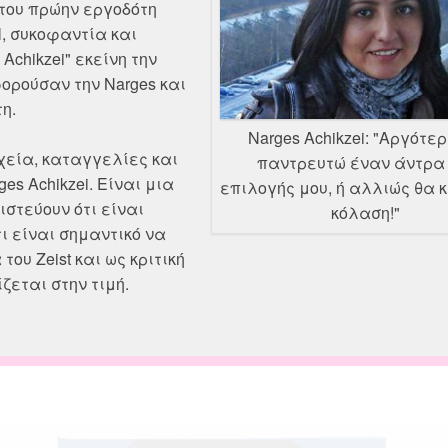
του πρώην εργοδότη
l, συκοφαντία και
Achikzei" εκείνη την
ορούσαν την Narges και
η.
Narges Achikzei: "Αργότε
χεία, καταγγελίες και
παντρευτώ έναν άντρα 
s Achikzei. Είναι μια
επιλογής μου, ή αλλιώς θα 
ιστεύουν ότι είναι
κόλαση!"
ι είναι σημαντικό να
ου Zeist και ως κριτική
ζεται στην τιμή.