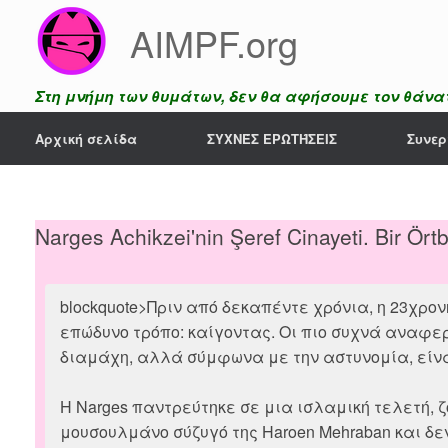
Skip
AIMPF.org
to
content
Στη μνήμη των θυμάτων, δεν θα αφήσουμε τον θάνατ
Αρχική σελίδα
ΣΥΧΝΈΣ ΕΡΩΤΉΣΕΙΣ
Συνερ
Narges Achikzei'nin Şeref Cinayeti. Bir Ör
blockquote>Πριν από δεκαπέντε χρόνια, η 23χρονη
επώδυνο τρόπο: καίγοντας. Οι πιο συχνά αναφερό
διαμάχη, αλλά σύμφωνα με την αστυνομία, είναι
Η Narges παντρεύτηκε σε μια ισλαμική τελετή, ζ
μουσουλμάνο σύζυγό της Haroen Mehraban και δε