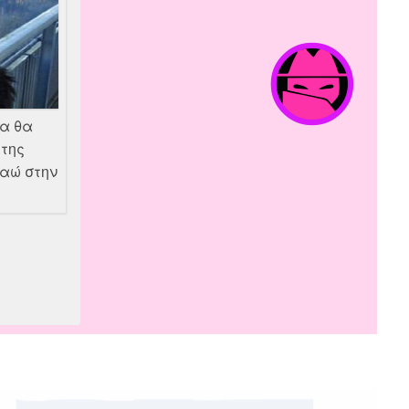
ρα θα
της
καώ στην