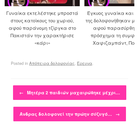
Γυναίκα εκτελέστηκε μπροστά
Έγκυος γυναίκα και ο
στους κατοίκους του χωριού,
της δολοφονήθηκαν με
αφού παράνομη τζίργκα στο
αφού παρασύρθηκ
Πακιστάν την χαρακτήρισε
πρόσχημα τη συμφιλ
«κάρι»
Χαφιζαμπάντ, Πακ
Posted in
Απόπειρα δολοφονίας
,
Έρευνα
.
Post navigation
←
Μητέρα 2 παιδιών μαχαιρώθηκε μέχρι…
Άνδρας δολοφονεί την πρώην σύζυγό…
→