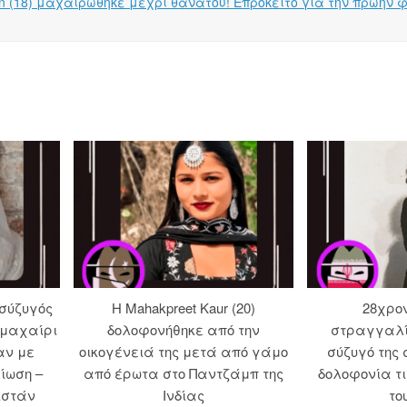
aan (18) μαχαιρώθηκε μέχρι θανάτου! Επρόκειτο για την πρώην φ
 σύζυγός
Η Mahakpreet Kaur (20)
28χρο
 μαχαίρι
δολοφονήθηκε από την
στραγγαλί
αν με
οικογένειά της μετά από γάμο
σύζυγό της 
ίωση –
από έρωτα στο Παντζάμπ της
δολοφονία τ
ιστάν
Ινδίας
το