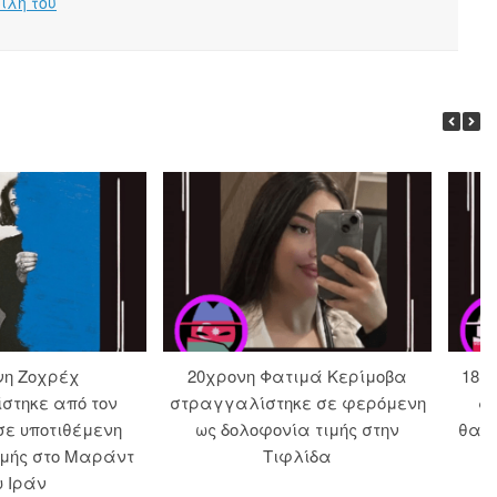
ίλη του
νη Ζοχρέχ
20χρονη Φατιμά Κερίμοβα
18χρ
στηκε από τον
στραγγαλίστηκε σε φερόμενη
α
σε υποτιθέμενη
ως δολοφονία τιμής στην
θανά
ιμής στο Μαράντ
Τιφλίδα
υ Ιράν