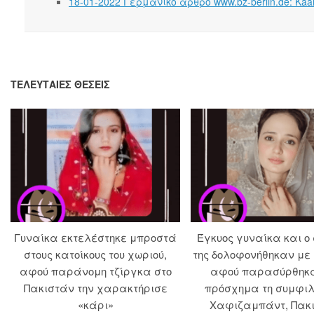
18-01-2022 Γερμανικό άρθρο www.bz-berlin.de: K
ΤΕΛΕΥΤΑΊΕΣ ΘΈΣΕΙΣ
Γυναίκα εκτελέστηκε μπροστά
Έγκυος γυναίκα και ο
στους κατοίκους του χωριού,
της δολοφονήθηκαν με
αφού παράνομη τζίργκα στο
αφού παρασύρθηκ
Πακιστάν την χαρακτήρισε
πρόσχημα τη συμφιλ
«κάρι»
Χαφιζαμπάντ, Πακ