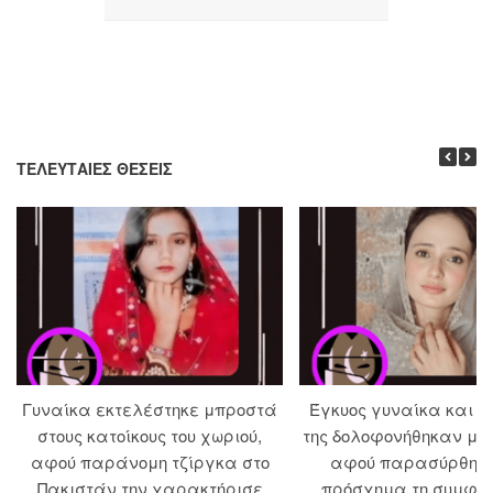
ΤΕΛΕΥΤΑΊΕΣ ΘΈΣΕΙΣ
Γυναίκα εκτελέστηκε μπροστά
Έγκυος γυναίκα και ο
στους κατοίκους του χωριού,
της δολοφονήθηκαν με
αφού παράνομη τζίργκα στο
αφού παρασύρθηκ
Πακιστάν την χαρακτήρισε
πρόσχημα τη συμφιλ