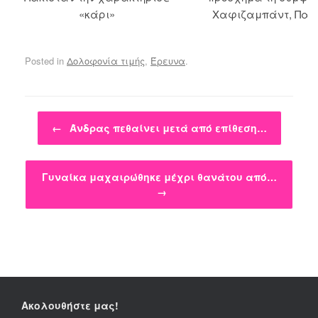
«κάρι»
Χαφιζαμπάντ, Πακ
Posted in
Δολοφονία τιμής
,
Έρευνα
.
Post navigation
←
Άνδρας πεθαίνει μετά από επίθεση…
Γυναίκα μαχαιρώθηκε μέχρι θανάτου από…
→
Ακολουθήστε μας!