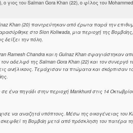
, ο γιος του Salman Gora Khan (22), ο φίλος του Mohammed
Gulnaz Khan (20) παντρεύτηκαν από έρωτα παρά την επιθυ
παρασύρθηκε στο Sion Koliwada, μια περιοχή της Βομβάης
ς δείξει την πόλη.
ran Ramesh Chandra και η Gulnaz Khan σφαγιάστηκαν απ
, τον αδελφό της Salman Gora Khan (22) και τον συνεργό τ
τρεις ανήλικους. Τεμάχισαν τα πτώματα και σκόρπισαν τ
ης.
σε ένα πηγάδι στην περιοχή Mankhurd στις 14 Οκτωβρίο
ισε να αναζητά υπόπτους. Μέσω της οικογένειας του K
επισκεφθεί τη Βομβάη μετά από πρόσκληση του πατέρα τ