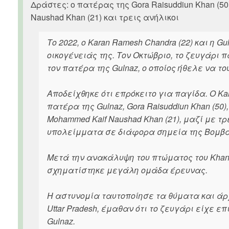
Δράστες: ο πατέρας της Gora Raisuddiun Khan (50)
Naushad Khan (21) και τρεις ανήλικοι
Το 2022, ο Karan Ramesh Chandra (22) και η 
οικογένειάς της. Τον Οκτώβριο, το ζευγάρι 
τον πατέρα της Gulnaz, ο οποίος ήθελε να του
Αποδείχθηκε ότι επρόκειτο για παγίδα. Ο Ka
πατέρα της Gulnaz, Gora Raisuddiun Khan (50)
Mohammed Kaif Naushad Khan (21), μαζί με 
υπολείμματα σε διάφορα σημεία της Βομβά
Μετά την ανακάλυψη του πτώματος του Khan 
σχηματίστηκε μεγάλη ομάδα έρευνας.
Η αστυνομία ταυτοποίησε τα θύματα και άρχ
Uttar Pradesh, έμαθαν ότι το ζευγάρι είχε 
Gulnaz.