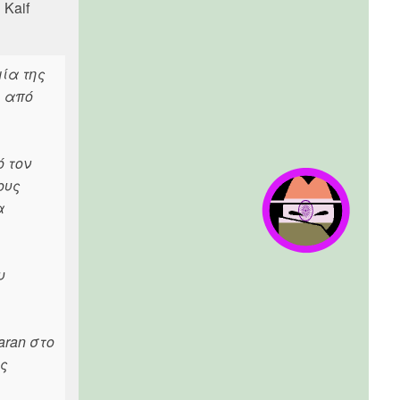
 Kaif
μία της
, από
ό τον
ους
α
υ
aran στο
ης