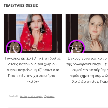
ΤΕΛΕΥΤΑΊΕΣ ΘΈΣΕΙΣ
Γυναίκα εκτελέστηκε μπροστά
Έγκυος γυναίκα και ο
στους κατοίκους του χωριού,
της δολοφονήθηκαν με
αφού παράνομη τζίργκα στο
αφού παρασύρθηκ
Πακιστάν την χαρακτήρισε
πρόσχημα τη συμφιλ
«κάρι»
Χαφιζαμπάντ, Πακ
Posted in
Δολοφονία τιμής
,
Έρευνα
.