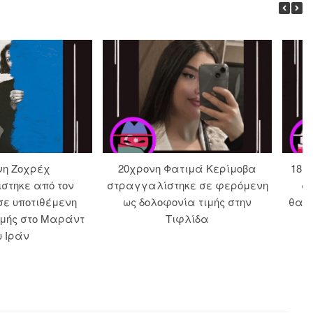
νη Ζοχρέχ
20χρονη Φατιμά Κερίμοβα
18χρ
στηκε από τον
στραγγαλίστηκε σε φερόμενη
α
σε υποτιθέμενη
ως δολοφονία τιμής στην
θανά
ιμής στο Μαράντ
Τιφλίδα
υ Ιράν