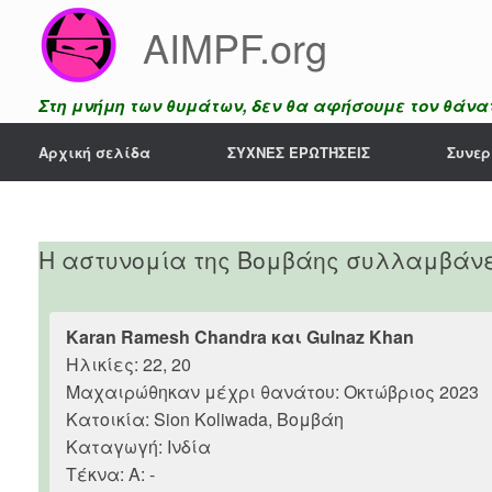
Skip
AIMPF.org
to
content
Στη μνήμη των θυμάτων, δεν θα αφήσουμε τον θάνατ
Αρχική σελίδα
ΣΥΧΝΈΣ ΕΡΩΤΉΣΕΙΣ
Συνερ
Η αστυνομία της Βομβάης συλλαμβάνει
Karan Ramesh Chandra και Gulnaz Khan
Ηλικίες: 22, 20
Μαχαιρώθηκαν μέχρι θανάτου: Οκτώβριος 2023
Κατοικία: Sion Koliwada, Βομβάη
Καταγωγή: Ινδία
Τέκνα: Α: -