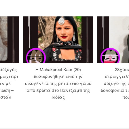
 σύζυγός
Η Mahakpreet Kaur (20)
28χρο
 μαχαίρι
δολοφονήθηκε από την
στραγγαλί
αν με
οικογένειά της μετά από γάμο
σύζυγό της 
ίωση –
από έρωτα στο Παντζάμπ της
δολοφονία τ
ιστάν
Ινδίας
το