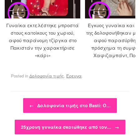
Γυναίκα εκτελέστηκε μπροστά
Έγκυος γυναίκα και ο
στους κατοίκους του χωριού,
της δολοφονήθηκαν με
αφού παράνομη τζίργκα στο
αφού παρασύρθηκ
Πακιστάν την χαρακτήρισε
πρόσχημα τη συμφιλ
«κάρι»
Χαφιζαμπάντ, Πακ
Posted in
Δολοφονία τιμής
,
Έρευνα
.
Post navigation
←
Δολοφονία τιμής στο Basti: Ο…
25χρονη γυναίκα σκοτώθηκε από τον…
→