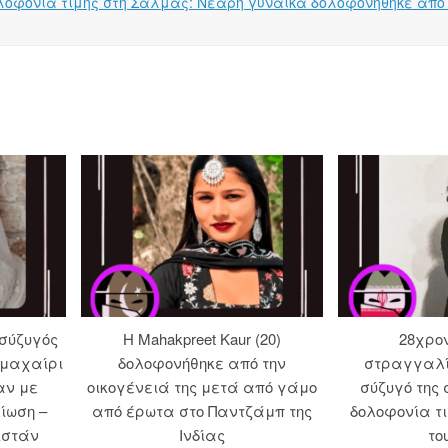
 Δολοφονία τιμής στη Σαλμάς: Νεαρή γυναίκα δολοφονήθηκε από
 σύζυγός
Η Mahakpreet Kaur (20)
28χρο
 μαχαίρι
δολοφονήθηκε από την
στραγγαλί
αν με
οικογένειά της μετά από γάμο
σύζυγό της 
ίωση –
από έρωτα στο Παντζάμπ της
δολοφονία τ
ιστάν
Ινδίας
το