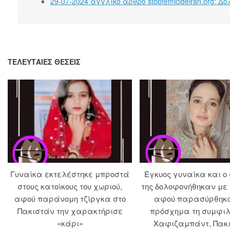
29-07-2024 αγγλικό άρθρο stopfemicideiran.org:
ΤΕΛΕΥΤΑΊΕΣ ΘΈΣΕΙΣ
Γυναίκα εκτελέστηκε μπροστά
Έγκυος γυναίκα και ο
στους κατοίκους του χωριού,
της δολοφονήθηκαν με
αφού παράνομη τζίργκα στο
αφού παρασύρθηκ
Πακιστάν την χαρακτήρισε
πρόσχημα τη συμφιλ
«κάρι»
Χαφιζαμπάντ, Πακ