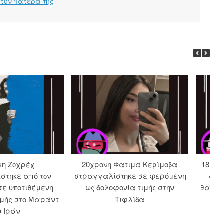
 τον πατέρα της
νη Ζοχρέχ
20χρονη Φατιμά Κερίμοβα
18χρ
στηκε από τον
στραγγαλίστηκε σε φερόμενη
α
σε υποτιθέμενη
ως δολοφονία τιμής στην
θανά
ιμής στο Μαράντ
Τιφλίδα
υ Ιράν