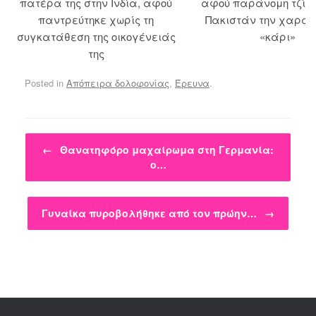
πατέρα της στην Ινδία, αφού
αφού παράνομη τζίρ
παντρεύτηκε χωρίς τη
Πακιστάν την χαρακ
συγκατάθεση της οικογένειάς
«κάρι»
της
Posted in
Απόπειρα δολοφονίας
,
Έρευνα
.
Post navigation
←
Θανατηφόρο μαχαίρωμα στη Γερμανία:
ο…
Γυναίκα πυροβολήθηκε από τον πρώην…
→